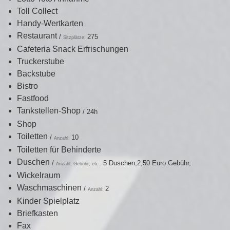
Toll Collect
Handy-Wertkarten
Restaurant
/
275
Sitzplätze:
Cafeteria Snack Erfrischungen
Truckerstube
Backstube
Bistro
Fastfood
Tankstellen-Shop
/
24h
Shop
Toiletten
/
10
Anzahl:
Toiletten für Behinderte
Duschen
/
5 Duschen;2,50 Euro Gebühr,
Anzahl, Gebühr, etc.:
Wickelraum
Waschmaschinen
/
2
Anzahl:
Kinder Spielplatz
Briefkasten
Fax