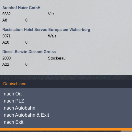
Autohof Huter GmbH
6682
Vils
A8
0
Raststation Hotel Servus Europa am Walserberg
5071
Wals
A10
0
Diesel-Benzin-Diskont Groiss
2000
Stockerau
A22
0
Deutschland
nach Ort
nach PLZ
nach Autobahn
nach Autobahn & Exit
nach Exit