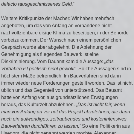
defacto rausgeschmissenes Geld.
“
Weitere Kritikpunkte der Macher: Wir haben mehrfach
angeboten, um das von Anfang an vorhandene nicht
nachvollziehbare eisige Klima zu beseitigen, in der Behörde
vorbeizukommen. Der Wunsch nach einem persönlichen
Gespräch wurde aber abgelehnt. Die Ablehnung der
Genehmigung als fliegendes Bauwerk ist eine
Diskriminierung. Vom Bauamt kam die Aussage:
„das
Vorhaben ist politisch nicht gewollt“
. Solche Aussagen sind in
höchstem Maße befremdlich. Im Bauverfahren sind dann
immer wieder neue Forderungen gestellt worden. Das ist nicht
üblich und das Gegenteil von unterstützend. Das Bauamt
hatte von Anfang vor, aus grundsätzlichen Erwägungen
heraus, das Kulturzelt abzulehnen. „
Das ist nicht fair, wenn
man von Anfang an vor hat das Projekt abzulehnen, die dann
noch ein aufwendiges, zeitraubendes und kostenintensives
Bauverfahren durchführen zu lassen.“
So eine Politikerin aus
Usedom, die nicht genannt werden möchte. Alexander