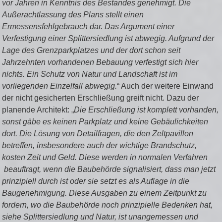
vor Jahren in Kenntnis des Bestandes genehmigt. Die
Außerachtlassung des Plans stellt einen
Ermessensfehlgebrauch dar. Das Argument einer
Verfestigung einer Splittersiedlung ist abwegig. Aufgrund der
Lage des Grenzparkplatzes und der dort schon seit
Jahrzehnten vorhandenen Bebauung verfestigt sich hier
nichts. Ein Schutz von Natur und Landschaft ist im
vorliegenden Einzelfall abwegig.
“ Auch der weitere Einwand
der nicht gesicherten Erschließung greift nicht. Dazu der
planende Architekt: „
Die Erschließung ist komplett vorhanden,
sonst gäbe es keinen Parkplatz und keine Gebäulichkeiten
dort. Die Lösung von Detailfragen, die den Zeltpavillon
betreffen, insbesondere auch der wichtige Brandschutz,
kosten Zeit und Geld. Diese werden in normalen Verfahren
beauftragt, wenn die Baubehörde signalisiert, dass man jetzt
prinzipiell durch ist oder sie setzt es als Auflage in die
Baugenehmigung. Diese Ausgaben zu einem Zeitpunkt zu
fordern, wo die Baubehörde noch prinzipielle Bedenken hat,
siehe Splittersiedlung und Natur, ist unangemessen und