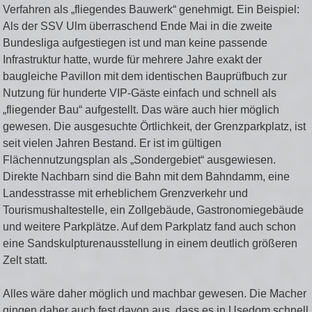
Verfahren als „fliegendes Bauwerk“ genehmigt. Ein Beispiel:
Als der SSV Ulm überraschend Ende Mai in die zweite
Bundesliga aufgestiegen ist und man keine passende
Infrastruktur hatte, wurde für mehrere Jahre exakt der
baugleiche Pavillon mit dem identischen Bauprüfbuch zur
Nutzung für hunderte VIP-Gäste einfach und schnell als
„fliegender Bau“ aufgestellt. Das wäre auch hier möglich
gewesen. Die ausgesuchte Örtlichkeit, der Grenzparkplatz, ist
seit vielen Jahren Bestand. Er ist im gültigen
Flächennutzungsplan als „Sondergebiet“ ausgewiesen.
Direkte Nachbarn sind die Bahn mit dem Bahndamm, eine
Landesstrasse mit erheblichem Grenzverkehr und
Tourismushaltestelle, ein Zollgebäude, Gastronomiegebäude
und weitere Parkplätze. Auf dem Parkplatz fand auch schon
eine Sandskulpturenausstellung in einem deutlich größeren
Zelt statt.
Alles wäre daher möglich und machbar gewesen. Die Macher
gingen daher auch fest davon aus, dass es in Usedom schnell